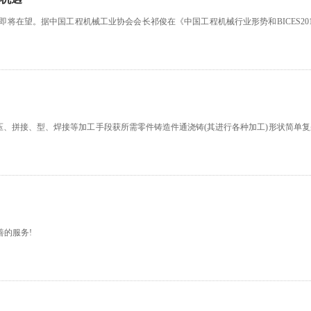
发展即将在望。据中国工程机械工业协会会长祁俊在《中国工程机械行业形势和BICES
冲压、拼接、型、焊接等加工手段获所需零件铸造件通浇铸(其进行各种加工)形状简单
善的服务!