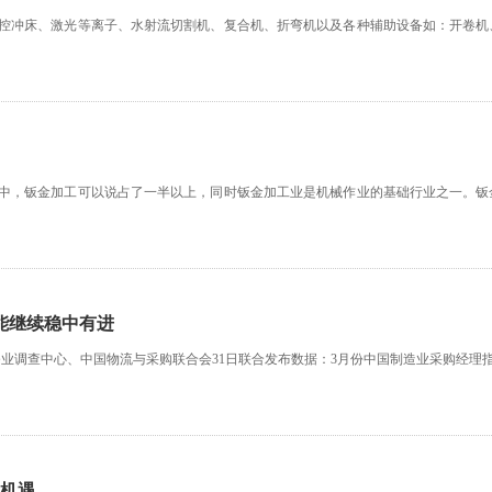
控冲床、激光等离子、水射流切割机、复合机、折弯机以及各种辅助设备如：开卷机
中，钣金加工可以说占了一半以上，同时钣金加工业是机械作业的基础行业之一。钣
动能继续稳中有进
业调查中心、中国物流与采购联合会31日联合发布数据：3月份中国制造业采购经理指数(PMI
大机遇