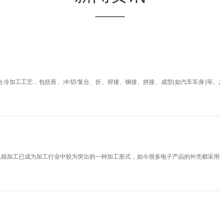
综合冷加工工艺，包括剪、冲/切/复合、折、焊接、铆接、拼接、成型(如汽车车身)
机箱加工已成为加工行业中较为突出的一种加工形式，如今很多电子产品的外壳都采