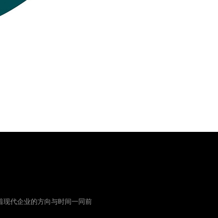
着现代企业的方向与时间一同前