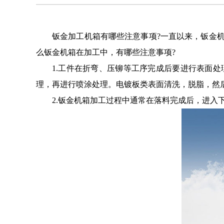
钣金加工机箱有哪些注意事项?一直以来，钣金
么钣金机箱在加工中，有哪些注意事项?
1.工件在折弯、压铆等工序完成后要进行表面
理，再进行喷涂处理。电镀板类表面清洗，脱脂，然
2.钣金机箱加工过程中通常在落料完成后，进入