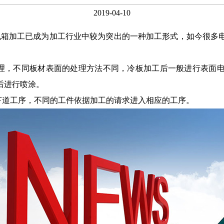
2019-04-10
机箱加工已成为加工行业中较为突出的一种加工形式，如今很多
处理，不同板材表面的处理方法不同，冷板加工后一般进行表面
后进行喷涂。
下道工序，不同的工件依据加工的请求进入相应的工序。